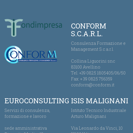
CONFORM
S.C.A.R.L.
Consulenza Formazione e
Management S.c.a.r.l.
Collina Liguorini snc
83100 Avellino
Tel. +39 0825 1805405/06/50
Fax: + 39 0825 756359
conform@conform.it
EUROCONSULTING
ISIS MALIGNANI
Servizi di consulenza,
Istituto Tecnico Industriale
formazione e lavoro
Arturo Malignani
sede amministrativa
Via Leonardo da Vinci, 10